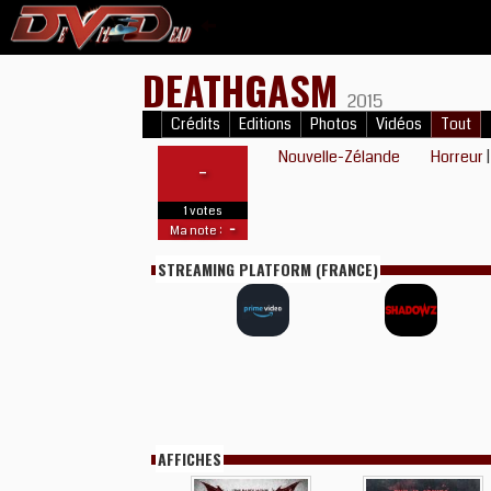
DEATHGASM
2015
Crédits
Editions
Photos
Vidéos
Tout
Nouvelle-Zélande
Horreur
-
1 votes
-
Ma note :
STREAMING PLATFORM (FRANCE)
AFFICHES