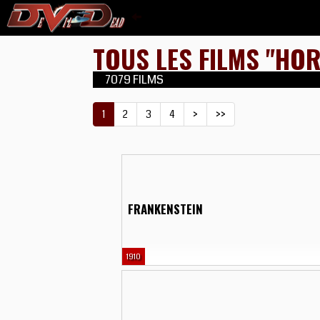
TOUS LES FILMS "HO
7079 FILMS
1
2
3
4
>
>>
FRANKENSTEIN
1910