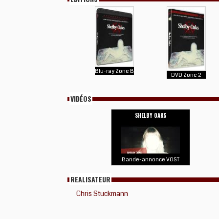
Blu-ray Zone B
DVD Zone 2
VIDÉOS
SHELBY OAKS
Bande-annonce VOST
REALISATEUR
Chris Stuckmann