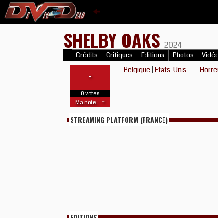
SHELBY OAKS
2024
Crédits
Critiques
Editions
Photos
Vidé
Belgique
|
Etats-Unis
Horre
-
0 votes
-
Ma note :
STREAMING PLATFORM (FRANCE)
EDITIONS