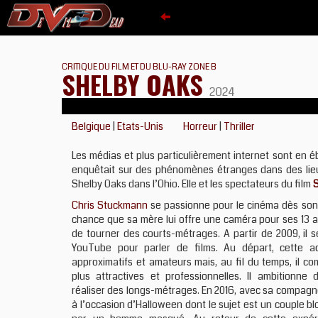
CRITIQUE DU FILM ET DU BLU-RAY ZONE B
SHELBY OAKS
2024
Belgique
|
Etats-Unis
Horreur
|
Thriller
Les médias et plus particulièrement internet sont en éb
enquêtait sur des phénomènes étranges dans des lieu
Shelby Oaks dans l’Ohio. Elle et les spectateurs du film
Chris Stuckmann
se passionne pour le cinéma dès son 
chance que sa mère lui offre une caméra pour ses 13 an
de tourner des courts-métrages. A partir de 2009, il s
YouTube pour parler de films. Au départ, cette ac
approximatifs et amateurs mais, au fil du temps, il 
plus attractives et professionnelles. Il ambitionn
réaliser des longs-métrages. En 2016, avec sa compagne
à l’occasion d’Halloween dont le sujet est un couple b