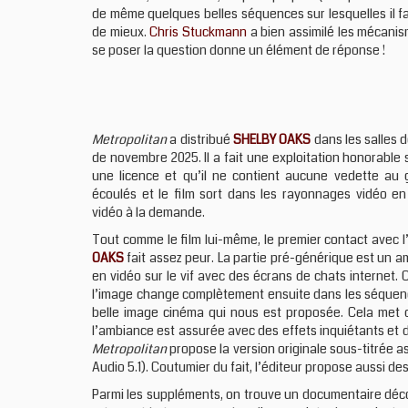
de même quelques belles séquences sur lesquelles il f
de mieux.
Chris Stuckmann
a bien assimilé les mécanism
se poser la question donne un élément de réponse !
Metropolitan
a distribué
SHELBY OAKS
dans les salles 
de novembre 2025. Il a fait une exploitation honorable 
une licence et qu’il ne contient aucune vedette au 
écoulés et le film sort dans les rayonnages vidéo en
vidéo à la demande.
Tout comme le film lui-même, le premier contact avec 
OAKS
fait assez peur. La partie pré-générique est un
en vidéo sur le vif avec des écrans de chats internet. C
l’image change complètement ensuite dans les séquences 
belle image cinéma qui nous est proposée. Cela met d’a
l’ambiance est assurée avec des effets inquiétants et
Metropolitan
propose la version originale sous-titrée 
Audio 5.1). Coutumier du fait, l’éditeur propose aussi d
Parmi les suppléments, on trouve un documentaire déco