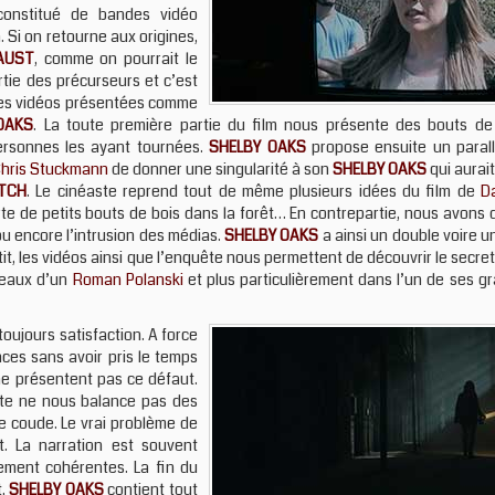
 constitué de bandes vidéo
 Si on retourne aux origines,
AUST
, comme on pourrait le
rtie des précurseurs et c’est
 des vidéos présentées comme
OAKS
. La toute première partie du film nous présente des bouts de 
personnes les ayant tournées.
SHELBY OAKS
propose ensuite un parall
hris Stuckmann
de donner une singularité à son
SHELBY OAKS
qui aurait
ITCH
. Le cinéaste reprend tout de même plusieurs idées du film de
Da
e de petits bouts de bois dans la forêt… En contrepartie, nous avons d
 ou encore l’intrusion des médias.
SHELBY OAKS
a ainsi un double voire un 
it, les vidéos ainsi que l’enquête nous permettent de découvrir le secret
 eaux d’un
Roman Polanski
et plus particulièrement dans l’un de ses gr
oujours satisfaction. A force
nces sans avoir pris le temps
e présentent pas ce défaut.
aste ne nous balance pas des
e coude. Le vrai problème de
. La narration est souvent
rement cohérentes. La fin du
t,
SHELBY OAKS
contient tout