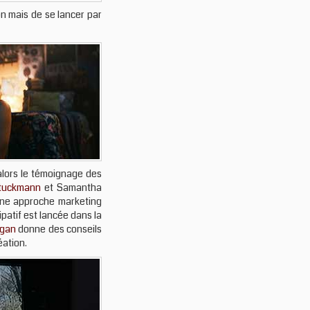
on mais de se lancer par
alors le témoignage des
Stuckmann
et Samantha
’une approche marketing
ipatif est lancée dans la
agan
donne des conseils
éation.