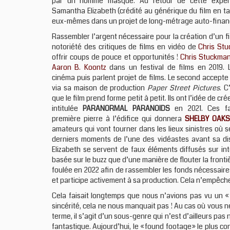
par un homme masqué. Au retour de cette expér
Samantha Elizabeth (crédité au générique du film en t
eux-mêmes dans un projet de long-métrage auto-finan
Rassembler l’argent nécessaire pour la création d’un fil
notoriété des critiques de films en vidéo de
Chris St
offrir coups de pouce et opportunités !
Chris Stuckma
Aaron B. Koontz
dans un festival de films en 2019.
cinéma puis parlent projet de films. Le second accept
via sa maison de production
Paper Street Pictures
. C
que le film prend forme petit à petit. Ils ont l’idée de c
intitulée
PARANORMAL PARANOIDS
en 2021. Ces fa
première pierre à l’édifice qui donnera
SHELBY OAKS
amateurs qui vont tourner dans les lieux sinistres où
derniers moments de l’une des vidéastes avant sa di
Elizabeth se servent de faux éléments diffusés sur in
basée sur le buzz que d’une manière de flouter la fronti
foulée en 2022 afin de rassembler les fonds nécessair
et participe activement à sa production. Cela n’empêche
Cela faisait longtemps que nous n’avions pas vu un «
sincérité, cela ne nous manquait pas ! Au cas où vous ne
terme, il s’agit d’un sous-genre qui n’est d’ailleurs pa
fantastique. Aujourd’hui, le «found footage» le plus c