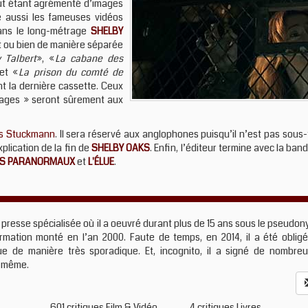
out étant agrémenté d’images
e aussi les fameuses vidéos
dans le long-métrage
SHELBY
nant ou bien de manière séparée
 Talbert
», «
La cabane des
et «
La prison du comté de
t la dernière cassette. Ceux
otages » seront sûrement aux
is Stuckmann
. Il sera réservé aux anglophones puisqu’il n’est pas sous-
plication de la fin de
SHELBY OAKS
. Enfin, l’éditeur termine avec la ba
S PARANORMAUX
et
L'ÉLUE
.
 presse spécialisée où il a oeuvré durant plus de 15 ans sous le pseudo
formation monté en l’an 2000. Faute de temps, en 2014, il a été oblig
que de manière très sporadique. Et, incognito, il a signé de nombre
-même.
601 critiques Film & Vidéo
4 critiques Livres