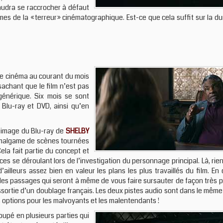
audra se raccrocher à défaut
es de la «terreur» cinématographique. Est-ce que cela suffit sur la dur
de cinéma au courant du mois
sachant que le film n’est pas
générique. Six mois se sont
 Blu-ray et DVD, ainsi qu’en
l’image du Blu-ray de
SHELBY
 amalgame de scènes tournées
ela fait partie du concept et
se déroulant lors de l’investigation du personnage principal. Là, rien 
illeurs assez bien en valeur les plans les plus travaillés du film. En
 des passages qui seront à même de vous faire sursauter de façon très 
assortie d’un doublage français. Les deux pistes audio sont dans le mê
es options pour les malvoyants et les malentendants !
upé en plusieurs parties qui