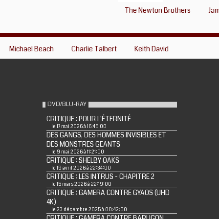
The Newton Brothers
Jam
Michael Beach
Charlie Talbert
Keith David
DVD/BLU-RAY
CRITIQUE : POUR L'ÉTERNITÉ
le 17 mai 2026 à 16:45:00
DES GANGS, DES HOMMES INVISIBLES ET
DES MONSTRES GEANTS
le 9 mai 2026 à 11:21:00
CRITIQUE : SHELBY OAKS
le 19 avril 2026 à 22:34:00
CRITIQUE : LES INTRUS - CHAPITRE 2
le 15 mars 2026 à 22:19:00
CRITIQUE : GAMERA CONTRE GYAOS (UHD
4K)
le 23 décembre 2025 à 00:42:00
CRITIQUE : GAMERA CONTRE BARUGON