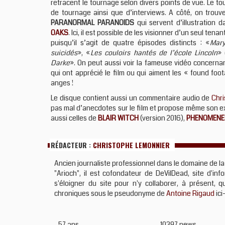
retracent le tournage selon divers points de vue. Le t
de tournage ainsi que d’interviews. A côté, on trouv
PARANORMAL PARANOIDS
qui servent d’illustration 
OAKS
. Ici, il est possible de les visionner d’un seul te
puisqu’il s’agit de quatre épisodes distincts : «
Mary
suicidés
», «
Les couloirs hantés de l’école Lincoln
» 
Darke
». On peut aussi voir la fameuse vidéo concernan
qui ont apprécié le film ou qui aiment les « found fo
anges !
Le disque contient aussi un commentaire audio de
Chr
pas mal d’anecdotes sur le film et propose même son ex
aussi celles de
BLAIR WITCH
(version 2016),
PHENOMENE
RÉDACTEUR :
CHRISTOPHE LEMONNIER
Ancien journaliste professionnel dans le domaine de la
"Arioch", il est cofondateur de DeVilDead, site d'in
s'éloigner du site pour n'y collaborer, à présent, 
chroniques sous le pseudonyme de
Antoine Rigaud
ici
57 ans
10397 news