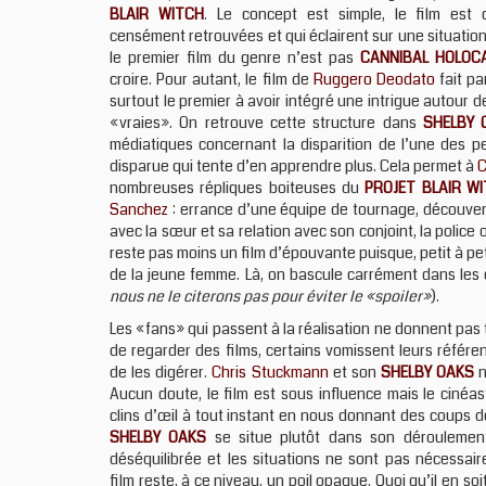
BLAIR WITCH
. Le concept est simple, le film est
censément retrouvées et qui éclairent sur une situation.
le premier film du genre n’est pas
CANNIBAL HOLOC
croire. Pour autant, le film de
Ruggero Deodato
fait pa
surtout le premier à avoir intégré une intrigue autour
«vraies». On retrouve cette structure dans
SHELBY 
médiatiques concernant la disparition de l’une des 
disparue qui tente d’en apprendre plus. Cela permet à
C
nombreuses répliques boiteuses du
PROJET BLAIR W
Sanchez
: errance d’une équipe de tournage, découvert
avec la sœur et sa relation avec son conjoint, la police
reste pas moins un film d’épouvante puisque, petit à pet
de la jeune femme. Là, on bascule carrément dans les
nous ne le citerons pas pour éviter le «spoiler»
).
Les «fans» qui passent à la réalisation ne donnent pas t
de regarder des films, certains vomissent leurs référe
de les digérer.
Chris Stuckmann
et son
SHELBY OAKS
n
Aucun doute, le film est sous influence mais le ciné
clins d’œil à tout instant en nous donnant des coups d
SHELBY OAKS
se situe plutôt dans son déroulement
déséquilibrée et les situations ne sont pas nécessai
film reste, à ce niveau, un poil opaque. Quoi qu’il en soi