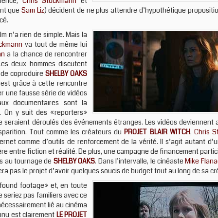
ience,
Chris Stuckmann
et
ant que
Sam Liz
) décident de ne plus attendre d’hypothétique propositi
cé.
m n’a rien de simple. Mais la
uckmann
va tout de même lui
nn
a la chance de rencontrer
 Les deux hommes discutent
e de coproduire
SHELBY OAKS
’est grâce à cette rencontre
réer une fausse série de vidéos
ux documentaires sont la
. On y suit des «reporters»
 se seraient déroulés des événements étranges. Les vidéos deviennent 
sparition. Tout comme les créateurs du
PROJET BLAIR WITCH
,
Chris 
ternet comme d’outils de renforcement de la vérité. Il s’agit autant d
ère entre fiction et réalité. De plus, une campagne de financement partic
es au tournage de
SHELBY OAKS
. Dans l’intervalle, le cinéaste
Mike Flan
ra pas le projet d’avoir quelques soucis de budget tout au long de sa cr
found footage» et, en toute
 seriez pas familiers avec ce
s nécessairement lié au cinéma
onnu est clairement
LE PROJET