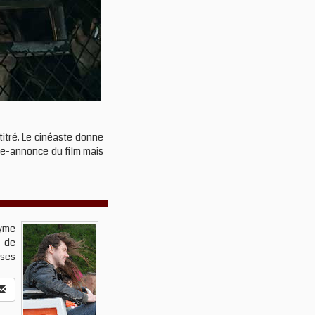
titré. Le cinéaste donne
nde-annonce du film mais
nyme
é de
uses