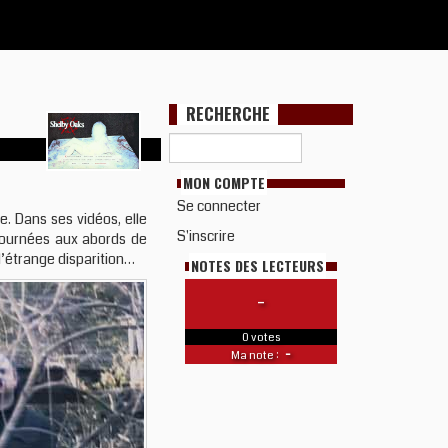
RECHERCHE
MON COMPTE
Se connecter
e. Dans ses vidéos, elle
S'inscrire
 tournées aux abords de
 l’étrange disparition…
NOTES DES LECTEURS
-
0 votes
-
Ma note :