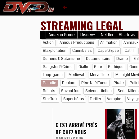
STREAMING LEGAL
Amazon Prime
Disney+
Netflix
Shadowz
Action
Amicus Productions
Animation
Animaux 
Blaxploitation
Cannibales
Cape & Epée
Cat.III
Demons & Satanisme
Documentaire
Drame
En
Gangster & Crime
Giallo
Gore
Gothique
Guerr
Loup-garou
Medieval
Merveilleux
Midnight Mov
Parodie
Peplum
Père Noël Tueur
Pirate
Polic
Robots
Savant fou
Science-fiction
Serial Killers
Star Trek
Super héros
Thriller
Vampire
Voyag
C'EST ARRIVÉ PRÈS
DE CHEZ VOUS
MAN BITES DOG