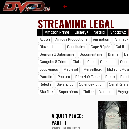
STREAMING LEGAL
Amazon Prime
Disney+
Netflix
Shadowz
Action
Amicus Productions
Animation
Animaux 
Blaxploitation
Cannibales
Cape & Epée
Cat.III
Demons & Satanisme
Documentaire
Drame
En
Gangster & Crime
Giallo
Gore
Gothique
Guerr
Loup-garou
Medieval
Merveilleux
Midnight Mov
Parodie
Peplum
Père Noël Tueur
Pirate
Polic
Robots
Savant fou
Science-fiction
Serial Killers
Star Trek
Super héros
Thriller
Vampire
Voyag
A QUIET PLACE:
PART II
SANS UN BRUIT 2