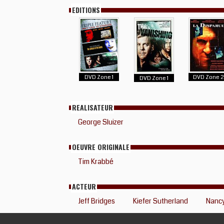
EDITIONS
DVD Zone 1
DVD Zone 
DVD Zone 1
REALISATEUR
George Sluizer
OEUVRE ORIGINALE
Tim Krabbé
ACTEUR
Jeff Bridges
Kiefer Sutherland
Nancy