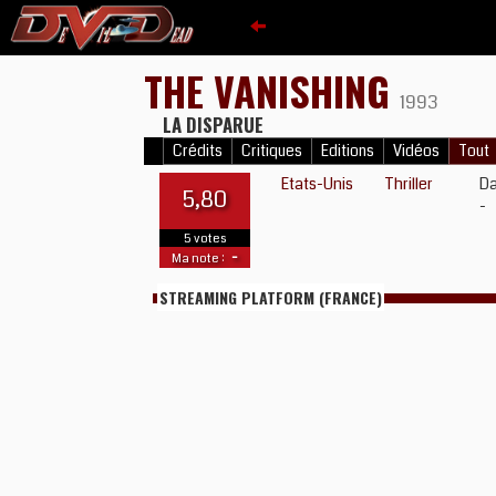
THE VANISHING
1993
LA DISPARUE
Crédits
Critiques
Editions
Vidéos
Tout
Etats-Unis
Thriller
Da
5,80
-
5 votes
-
Ma note :
STREAMING PLATFORM (FRANCE)