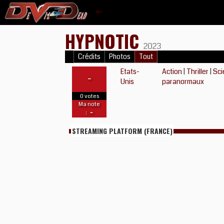
HYPNOTIC
2023
Crédits
Photos
Tout
Etats-
Action
|
Thriller
|
Sci
-
Unis
paranormaux
0 votes
Ma note
-
:
STREAMING PLATFORM (FRANCE)