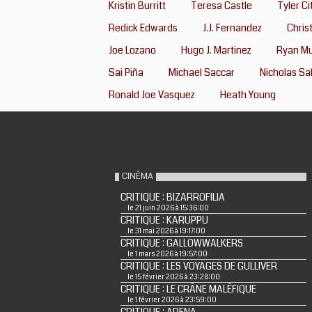
Kristin Burritt
Teresa Castle
Tyler Ci
Redick Edwards
J.J. Fernandez
Chris
Joe Lozano
Hugo J. Martinez
Ryan M
Sai Piña
Michael Saccar
Nicholas Sa
Ronald Joe Vasquez
Heath Young
CINÉMA
CRITIQUE : BIZARROFILIA
le 21 juin 2026 à 15:36:00
CRITIQUE : KARUPPU
le 31 mai 2026 à 19:17:00
CRITIQUE : GALLOWWALKERS
le 1 mars 2026 à 19:57:00
CRITIQUE : LES VOYAGES DE GULLIVER
le 15 février 2026 à 23:28:00
CRITIQUE : LE CRÂNE MALÉFIQUE
le 1 février 2026 à 23:59:00