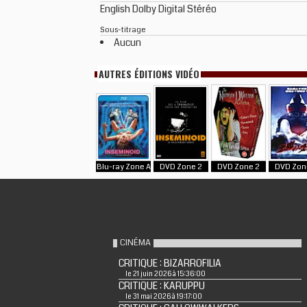
English Dolby Digital Stéréo
Sous-titrage
Aucun
AUTRES ÉDITIONS VIDÉO
Blu-ray Zone A
DVD Zone 2
DVD Zone 2
DVD Zon
CINÉMA
CRITIQUE : BIZARROFILIA
le 21 juin 2026 à 15:36:00
CRITIQUE : KARUPPU
le 31 mai 2026 à 19:17:00