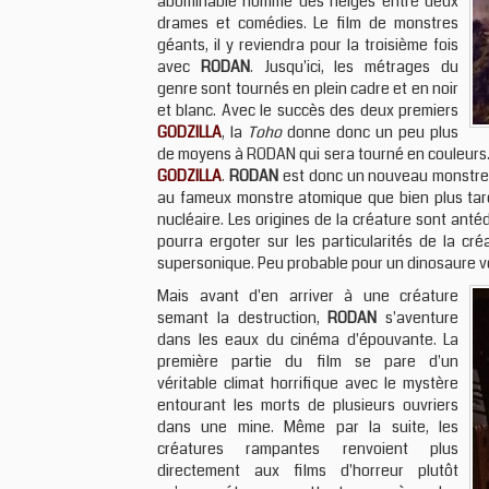
abominable homme des neiges entre deux
drames et comédies. Le film de monstres
géants, il y reviendra pour la troisième fois
avec
RODAN
. Jusqu'ici, les métrages du
genre sont tournés en plein cadre et en noir
et blanc. Avec le succès des deux premiers
GODZILLA
, la
Toho
donne donc un peu plus
de moyens à RODAN qui sera tourné en couleurs.
GODZILLA
.
RODAN
est donc un nouveau monstre q
au fameux monstre atomique que bien plus tard.
nucléaire. Les origines de la créature sont anté
pourra ergoter sur les particularités de la cré
supersonique. Peu probable pour un dinosaure vo
Mais avant d'en arriver à une créature
semant la destruction,
RODAN
s'aventure
dans les eaux du cinéma d'épouvante. La
première partie du film se pare d'un
véritable climat horrifique avec le mystère
entourant les morts de plusieurs ouvriers
dans une mine. Même par la suite, les
créatures rampantes renvoient plus
directement aux films d'horreur plutôt