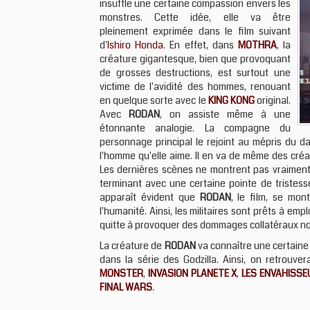
insuffle une certaine compassion envers les
monstres. Cette idée, elle va être
pleinement exprimée dans le film suivant
d'
Ishiro Honda
. En effet, dans
MOTHRA
, la
créature gigantesque, bien que provoquant
de grosses destructions, est surtout une
victime de l'avidité des hommes, renouant
en quelque sorte avec le
KING KONG
original.
Avec
RODAN
, on assiste même à une
étonnante analogie. La compagne du
personnage principal le rejoint au mépris du da
l'homme qu'elle aime. Il en va de même des créat
Les dernières scènes ne montrent pas vraiment 
terminant avec une certaine pointe de tristesse
apparaît évident que
RODAN
, le film, se mon
l'humanité. Ainsi, les militaires sont prêts à e
quitte à provoquer des dommages collatéraux non
La créature de
RODAN
va connaître une certaine 
dans la série des Godzilla. Ainsi, on retrouv
MONSTER
,
INVASION PLANETE X
,
LES ENVAHISS
FINAL WARS
.