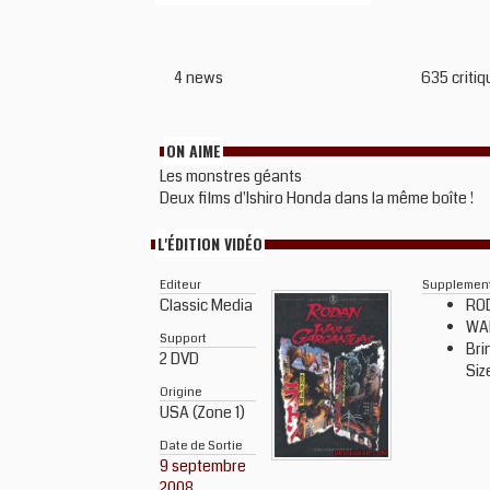
4 news
635 critiq
ON AIME
Les monstres géants
Deux films d'Ishiro Honda dans la même boîte !
L'ÉDITION VIDÉO
Editeur
Supplemen
Classic Media
RO
WA
Support
Bri
2 DVD
Siz
Origine
USA (Zone 1)
Date de Sortie
9 septembre
2008