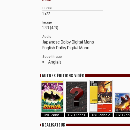
Durée
1h22
Image
1.33 (4/3)
Audio
Japanese Dolby Digital Mono
English Dolby Digital Mono
Sous-titrage
Anglais
AUTRES ÉDITIONS VIDÉO
DVD Zone 1
DVD Zone 1
DVD Zone 2
DVD Zon
REALISATEUR