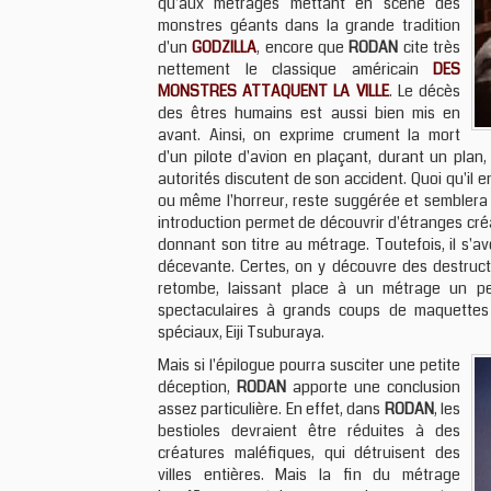
qu'aux métrages mettant en scène des
monstres géants dans la grande tradition
d'un
GODZILLA
, encore que
RODAN
cite très
nettement le classique américain
DES
MONSTRES ATTAQUENT LA VILLE
. Le décès
des êtres humains est aussi bien mis en
avant. Ainsi, on exprime crument la mort
d'un pilote d'avion en plaçant, durant un pla
autorités discutent de son accident. Quoi qu'il e
ou même l'horreur, reste suggérée et semblera 
introduction permet de découvrir d'étranges créat
donnant son titre au métrage. Toutefois, il s'av
décevante. Certes, on y découvre des destruct
retombe, laissant place à un métrage un 
spectaculaires à grands coups de maquettes 
spéciaux, Eiji Tsuburaya.
Mais si l'épilogue pourra susciter une petite
déception,
RODAN
apporte une conclusion
assez particulière. En effet, dans
RODAN
, les
bestioles devraient être réduites à des
créatures maléfiques, qui détruisent des
villes entières. Mais la fin du métrage