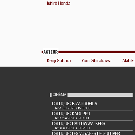
Ishirô Honda
ACTEUR
Kenji Sahara
Yumi Shirakawa
Akihik
CINÉMA
CRITIQUE : BIZARROFILIA
le 21 juin 2026 à 15:36:00
CRITIQUE : KARUPPU
le 31 mai 2026 à 19:17:00
CRITIQUE : GALLOWWALKERS
le 1 mars 2026 à 19:57:00
CRITIQUE : LES VOYAGES DE GULLIVER