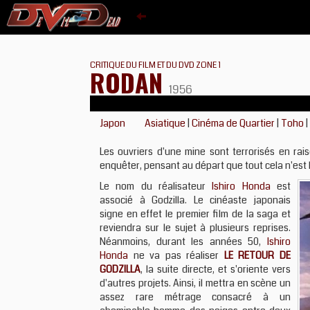
CRITIQUE DU FILM ET DU DVD ZONE 1
RODAN
1956
Japon
Asiatique
|
Cinéma de Quartier
|
Toho
|
Les ouvriers d'une mine sont terrorisés en rais
enquêter, pensant au départ que tout cela n'est 
Le nom du réalisateur
Ishiro Honda
est
associé à Godzilla. Le cinéaste japonais
signe en effet le premier film de la saga et
reviendra sur le sujet à plusieurs reprises.
Néanmoins, durant les années 50,
Ishiro
Honda
ne va pas réaliser
LE RETOUR DE
GODZILLA
, la suite directe, et s'oriente vers
d'autres projets. Ainsi, il mettra en scène un
assez rare métrage consacré à un