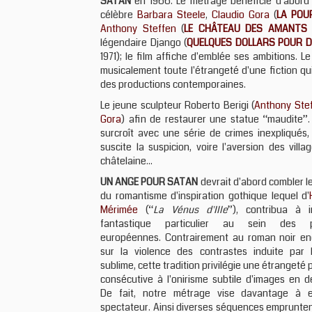
SATAN
en 1966. Le métrage bénéficie d'abord de
célèbre
Barbara Steele
,
Claudio Gora
(
LA POU
Anthony Steffen
(
LE CHÂTEAU DES AMANTS
légendaire Django (
QUELQUES DOLLARS POUR 
1971); le film affiche d'emblée ses ambitions. 
musicalement toute l'étrangeté d'une fiction qu
des productions contemporaines.
Le jeune sculpteur Roberto Berigi (
Anthony Ste
Gora
) afin de restaurer une statue “maudite”.
surcroît avec une série de crimes inexpliqués, l
suscite la suspicion, voire l'aversion des vil
châtelaine...
UN ANGE POUR SATAN
devrait d'abord combler 
du romantisme d'inspiration gothique lequel d'
Mérimée
(“
La Vénus d'Ille
”), contribua à 
fantastique particulier au sein des pr
européennes. Contrairement au roman noir enc
sur la violence des contrastes induite par l
sublime, cette tradition privilégie une étrangeté
consécutive à l'onirisme subtile d'images en d
De fait, notre métrage vise davantage à e
spectateur. Ainsi diverses séquences empruntent-