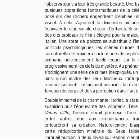
l'observateur via leur très grande beauté. Une 
quelques apparitions fantasmatiques de la cé
posé sur des rochers engendrent d'emblée un 
visuel. À cela s'ajoutent la dimension méla
équivalente d'un simple chœur d'enfants. Si u
des dits tableaux, le film s'éloigne pour la maje
italien. Une sorte de palazzo se substitue à l'
portraits psychologiques, les scènes diurnes 
surnaturelle déterminera surtout une atmosphèr
scénario judicieusement ficelé lequel, sur le
progressivement les clefs du mystère. Au phénom
s'adjoignent une série de crimes inexpliqués, u
ainsi qu'un maître des lieux libidineux. L'int
rebondissements. Intimement associés, la rêveri
fonction du corps et de sa perfection dans l'art 
Double immortel de la charmante Harriet, la statu
suspicion puis l'épouvante des villageois. Tell
Vénus d'Ille
, l'oeuvre serait porteuse d'une 
entre autres due aux circonstances tra
entourèrent sa création. Naturellement blas
cette réduplication minérale du Sexe faible 
l'orgueil humain à deux niveaux. L'espoir d'éga