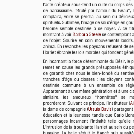
l'acte créateur sous-tend un culte du corps dès 
de narcissisme. “Brûlé par l'amour du Beau”, l
complaira, voire se perdra, au sein du délicie
spirituels. Sublimée, l'image de soi s'érige en go
héroïne semble destinée à se noyer. À ce titre
montrant à voir
Barbara Steele
se contemplant av
de l'objet. Sourire en coin, mouvements lascif
animal. En revanche, les paysans refusent de se 
Harriet ébranle les lois morales qui fondent géné
En incarnant la force déterminante du Désir, le 
remet en cause les grands présupposés éthiq
de garantir chez nous le bien-fondé du sentime
tranches d'âge ou classes ; les citoyens conf
destinée commune à un ensemble de règles
Appartenant à une même génération et à une cla
similaire, les amoureux “honnêtes” se ma
procréeront. Suivant ce principe, l'instituteur (
Al
la dame de compagnie (
Ursula Davis
) partagent 
éducation et la jeunesse tandis que Carlo Lione
personnages incarnent l'intimité telle qu'elle 
L'intrusion de la troublante Harriet au sein du pe
humaine. La belle séduit le fiancé puis aussitô