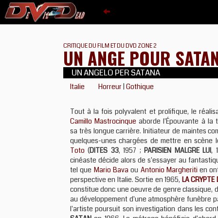
CRITIQUE DU FILM ET DU DVD ZONE 2
UN ANGE POUR SATA
UN ANGELO PER SATANA
Italie
Horreur
|
Gothique
Tout à la fois polyvalent et prolifique, le réalis
Camillo Mastrocinque
aborde l'Épouvante à la t
sa très longue carrière. Initiateur de maintes c
quelques-unes chargées de mettre en scène 
Toto
(
DITES 33
, 1957 ;
PARISIEN MALGRE LUI
, 
cinéaste décide alors de s'essayer au fantasti
tel que
Mario Bava
ou
Antonio Margheriti
en ont
perspective en Italie. Sortie en 1965,
LA CRYPTE 
constitue donc une oeuvre de genre classique, 
au développement d'une atmosphère funèbre par
l'artiste poursuit son investigation dans les c