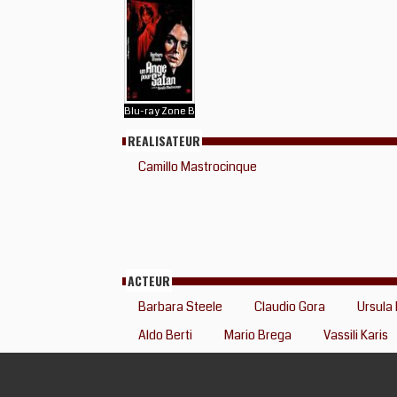
Blu-ray Zone B
REALISATEUR
Camillo Mastrocinque
ACTEUR
Barbara Steele
Claudio Gora
Ursula 
Aldo Berti
Mario Brega
Vassili Karis