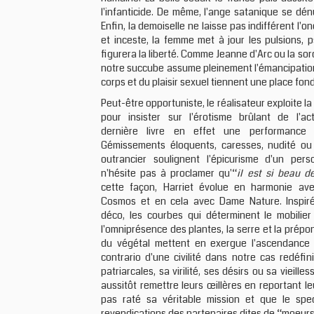
l'infanticide. De même, l'ange satanique se dén
Enfin, la demoiselle ne laisse pas indifférent l'
et inceste, la femme met à jour les pulsions, 
figurera la liberté. Comme Jeanne d'Arc ou la sorc
notre succube assume pleinement l'émancipation 
corps et du plaisir sexuel tiennent une place fon
Peut-être opportuniste, le réalisateur exploite l
pour insister sur l'érotisme brûlant de l'act
dernière livre en effet une performance in
Gémissements éloquents, caresses, nudité ou
outrancier soulignent l'épicurisme d'un per
n'hésite pas à proclamer qu'“
il est si beau d
cette façon, Harriet évolue en harmonie av
Cosmos et en cela avec Dame Nature. Inspiré
déco, les courbes qui déterminent le mobilier
l'omniprésence des plantes, la serre et la prép
du végétal mettent en exergue l'ascendance 
contrario d'une civilité dans notre cas redéfi
patriarcales, sa virilité, ses désirs ou sa vieil
aussitôt remettre leurs œillères en reportant le
pas raté sa véritable mission et que le spe
revendications des partenaires dites de “moeurs