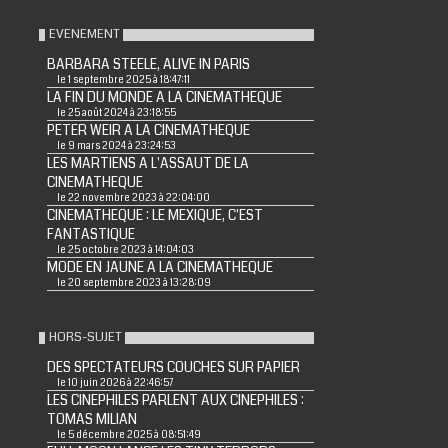
EVENEMENT
BARBARA STEELE, ALIVE IN PARIS
le 1 septembre 2025 à 18:47:11
LA FIN DU MONDE A LA CINEMATHEQUE
le 25 août 2024 à 23:18:55
PETER WEIR A LA CINEMATHEQUE
le 9 mars 2024 à 23:24:53
LES MARTIENS A L'ASSAUT DE LA
CINEMATHEQUE
le 22 novembre 2023 à 22:04:00
CINEMATHEQUE : LE MEXIQUE, C'EST
FANTASTIQUE
le 25 octobre 2023 à 14:04:03
MODE EN JAUNE A LA CINEMATHEQUE
le 20 septembre 2023 à 13:28:09
HORS-SUJET
DES SPECTATEURS COUCHES SUR PAPIER
le 10 juin 2026 à 22:46:57
LES CINEPHILES PARLENT AUX CINEPHILES :
TOMAS MILIAN
le 5 décembre 2025 à 08:51:49