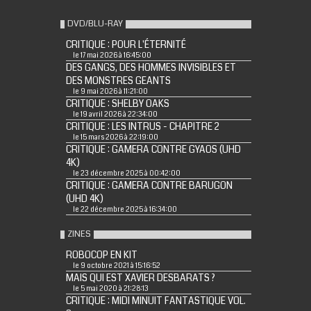
DVD/BLU-RAY
CRITIQUE : POUR L'ÉTERNITÉ
le 17 mai 2026 à 16:45:00
DES GANGS, DES HOMMES INVISIBLES ET
DES MONSTRES GEANTS
le 9 mai 2026 à 11:21:00
CRITIQUE : SHELBY OAKS
le 19 avril 2026 à 22:34:00
CRITIQUE : LES INTRUS - CHAPITRE 2
le 15 mars 2026 à 22:19:00
CRITIQUE : GAMERA CONTRE GYAOS (UHD
4K)
le 23 décembre 2025 à 00:42:00
CRITIQUE : GAMERA CONTRE BARUGON
(UHD 4K)
le 22 décembre 2025 à 16:34:00
ZINES
ROBOCOP EN KIT
le 9 octobre 2021 à 15:16:52
MAIS QUI EST XAVIER DESBARATS ?
le 5 mai 2020 à 21:28:13
CRITIQUE : MIDI MINUIT FANTASTIQUE VOL.