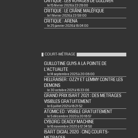
CRITIQUE : LES VOYAGES DE GULLIVER
le 15 février 2026 à 23:28:00
CRITIQUE : LE CRÂNE MALÉFIQUE
le 1 février 2026 à 23:59:00
CRITIQUE : ARENA
le 25 janvier 2026 à 18:04:00
COURT-MÉTRAGE
GUILLOTINE GUYS A LA POINTE DE
L'ACTUALITE
le 14 septembre 2025 à 20:08:00
HELLRAISER : OZZY ET LEMMY CONTRE LES
DEMONS
le 30 octobre 2021 à 16:33:06
GRAND PRIX ISART 2021 : DES METRAGES
VISIBLES GRATUITEMENT
le 6 juillet 2021 à 18:21:52
ATOMIC ED : VISIBLE GRATUITEMENT
le 5 décembre 2020 à 20:18:57
CYBORG: DEADLY MACHINE
le 16 novembre 2020 à 12:34:50
ISART DIGIAL 2020 : CINQ COURTS-
METRAGES