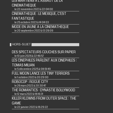
LES MARTIENS A L'ASSAUT DE LA
CINEMATHEQUE
le 22 novembre 2023 à 22:04:00
CINEMATHEQUE : LE MEXIQUE, C'EST
FANTASTIQUE
le 25 octobre 2023 à 14:04:03
MODE EN JAUNE A LA CINEMATHEQUE
le 20 septembre 2023 à 13:28:09
HORS-SUJET
DES SPECTATEURS COUCHES SUR PAPIER
le 10 juin 2026 à 22:46:57
LES CINEPHILES PARLENT AUX CINEPHILES :
TOMAS MILIAN
le 5 décembre 2025 à 08:51:49
FULL MOON LANCE LES TINY TERRORS
le 1 octobre 2023 à 20:29:00
ROBOCOP : ROGUE CITY
le 26 mars 2023 à 20:30:47
THE ROMANTICS : DYNASTIE BOLLYWOOD
le 12 mars 2023 à 18:16:31
KILLER KLOWNS FROM OUTER SPACE : THE
GAME
le 22 janvier 2023 à 18:29:22