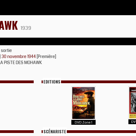
HAWK
1939
 sortie
]
30 novembre 1944
[Première]
LA PISTE DES MOHAWK
EDITIONS
DV
DVD Zone 1
SCÉNARISTE