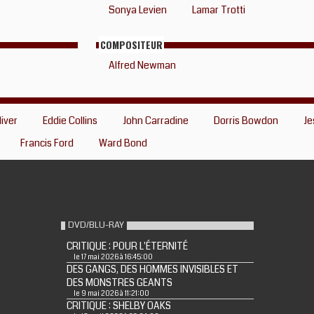
Sonya Levien
Lamar Trotti
COMPOSITEUR
Alfred Newman
iver
Eddie Collins
John Carradine
Dorris Bowdon
Je
Francis Ford
Ward Bond
DVD/BLU-RAY
CRITIQUE : POUR L'ÉTERNITÉ
le 17 mai 2026 à 16:45:00
DES GANGS, DES HOMMES INVISIBLES ET
DES MONSTRES GEANTS
le 9 mai 2026 à 11:21:00
CRITIQUE : SHELBY OAKS