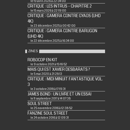
le 19 avril 2026 à 22:34:00
CRITIQUE : LES INTRUS - CHAPITRE 2
le 15 mars 2026 à 22:19:00
CRITIQUE : GAMERA CONTRE GYAOS (UHD
4K)
le 23 décembre 2025 à 00:42:00
CRITIQUE : GAMERA CONTRE BARUGON
(UHD 4K)
le 22 décembre 2025 à 16:34:00
ZINES
ROBOCOP EN KIT
le 9 octobre 2021 à 15:16:52
MAIS QUI EST XAVIER DESBARATS ?
le 5 mai 2020 à 21:28:13
CRITIQUE : MIDI MINUIT FANTASTIQUE VOL.
3
le 3 octobre 2018 à 17:19:31
JAMES BOND : UN LIVRE ET UN ESSAI
le 11 septembre 2017 à 14:07:38
SOUL STREET
le 25 novembre 2016 à 12:38:52
FANZINE SOUL STREET
le 24 octobre 2016 à 12:09:31