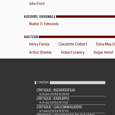
John Ford
OEUVRE ORIGINALE
Walter D. Edmonds
ACTEUR
Henry Fonda
Claudette Colbert
Edna May Ol
Arthur Shields
Robert Lowery
Roger Imhof
CINÉMA
CRITIQUE : BIZARROFILIA
le 21 juin 2026 à 15:36:00
CRITIQUE : KARUPPU
le 31 mai 2026 à 19:17:00
CRITIQUE : GALLOWWALKERS
le 1 mars 2026 à 19:57:00