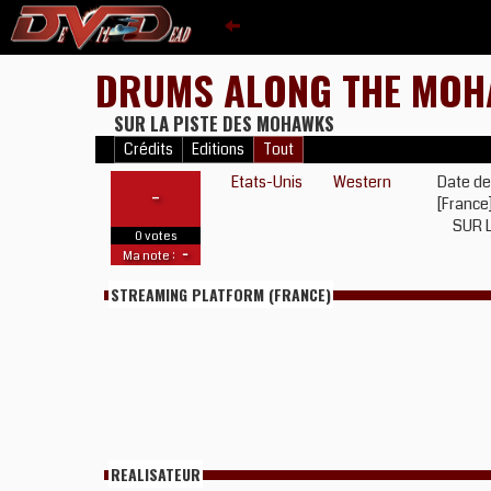
DRUMS ALONG THE MO
SUR LA PISTE DES MOHAWKS
Crédits
Editions
Tout
Etats-Unis
Western
Date de
-
[France
SUR 
0 votes
-
Ma note :
STREAMING PLATFORM (FRANCE)
REALISATEUR