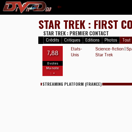
STAR TREK : FIRST 
STAR TREK : PREMIER CONTACT
Crédits
Critiques
Editions
Photos
Tout
Etats-
Science-fiction
|
Sp
7,88
Unis
Star Trek
8 votes
Ma note
-
:
STREAMING PLATFORM (FRANCE)