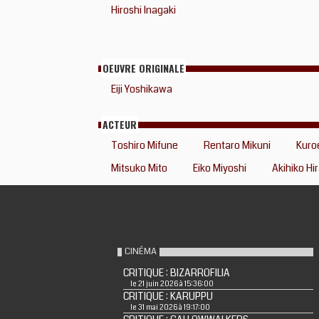
Hiroshi Inagaki
OEUVRE ORIGINALE
Eiji Yoshikawa
ACTEUR
Toshiro Mifune
Rentaro Mikuni
Kuro
Mitsuko Mito
Eiko Miyoshi
Akihiko Hi
CINÉMA
CRITIQUE : BIZARROFILIA
le 21 juin 2026 à 15:36:00
CRITIQUE : KARUPPU
le 31 mai 2026 à 19:17:00