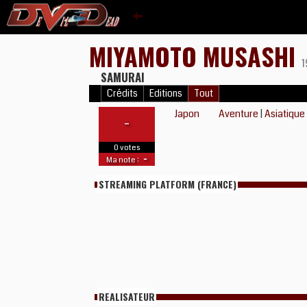
MIYAMOTO MUSASHI
SAMURAI
Crédits
Editions
Tout
Japon
Aventure
|
Asiatique
-
0 votes
-
Ma note :
STREAMING PLATFORM (FRANCE)
REALISATEUR