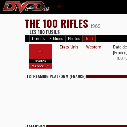
THE 100 RIFLES
1969
LES 100 FUSILS
Crédits
Editions
Photos
Tout
Etats-Unis
Western
Date de
-
[France
100 F
0 votes
-
Ma note :
STREAMING PLATFORM (FRANCE)
AFFICHES