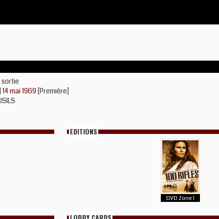
 sortie
]
14 mai 1969
[Première]
USILS
EDITIONS
DVD Zone 1
LOBBY CARDS