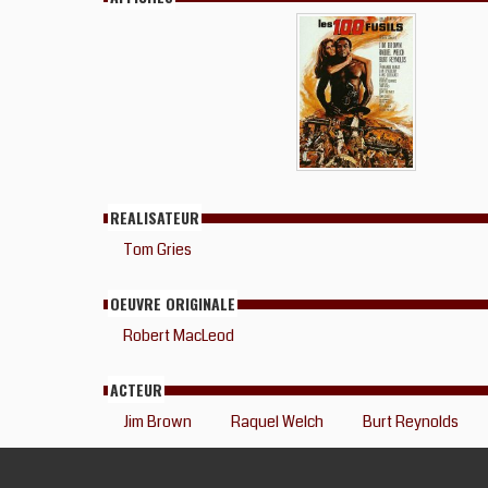
REALISATEUR
Tom Gries
OEUVRE ORIGINALE
Robert MacLeod
ACTEUR
Jim Brown
Raquel Welch
Burt Reynolds