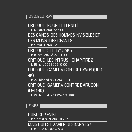
DVD/BLU-RAY
CRITIQUE : POUR L'ÉTERNITÉ
le 17 mai 2026 à 16:45:00
DES GANGS, DES HOMMES INVISIBLES ET
DES MONSTRES GEANTS
le 9 mai 2026 à 11:21:00
CRITIQUE : SHELBY OAKS
le 19 avril 2026 à 22:34:00
CRITIQUE : LES INTRUS - CHAPITRE 2
le 15 mars 2026 à 22:19:00
CRITIQUE : GAMERA CONTRE GYAOS (UHD
4K)
le 23 décembre 2025 à 00:42:00
CRITIQUE : GAMERA CONTRE BARUGON
(UHD 4K)
le 22 décembre 2025 à 16:34:00
ZINES
ROBOCOP EN KIT
le 9 octobre 2021 à 15:16:52
MAIS QUI EST XAVIER DESBARATS ?
le 5 mai 2020 à 21:28:13