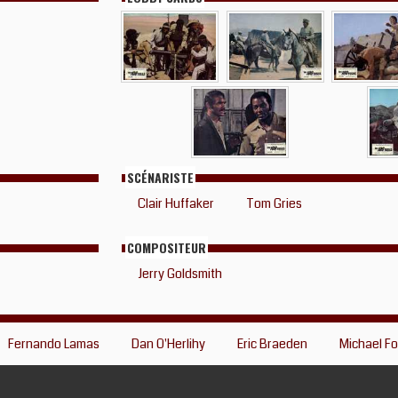
SCÉNARISTE
Clair Huffaker
Tom Gries
COMPOSITEUR
Jerry Goldsmith
Fernando Lamas
Dan O'Herlihy
Eric Braeden
Michael Fo