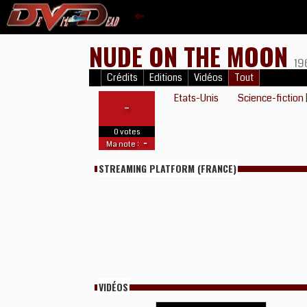
NUDE ON THE MOON
19
Crédits
Editions
Vidéos
Tout
Etats-Unis
Science-fiction
-
0 votes
-
Ma note :
STREAMING PLATFORM (FRANCE)
VIDÉOS