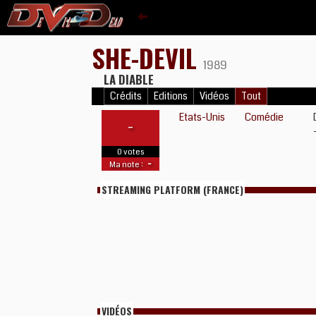
SHE-DEVIL
1989
LA DIABLE
Crédits
Editions
Vidéos
Tout
Etats-Unis
Comédie
-
0 votes
-
Ma note :
STREAMING PLATFORM (FRANCE)
VIDÉOS