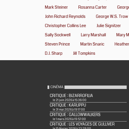
Mark Steiner
Rosanna Carter
Georg
John Richard Reynolds
George W.S. Trow
Christopher Collins Lee
Julie Signitzer
Sally Sockwell
Larry Marshall
Mary M
Steven Prince
Martin Snaric
Heather
D.J. Sharp
Jill Tompkins
CINÉMA
CRITIQUE : BIZARROFILIA
le 21 juin 2026 à 15:36:00
CRITIQUE : KARUPPU
le 31 mai 2026 à 19:17:00
CRITIQUE : GALLOWWALKERS
le 1 mars 2026 à 19:57:00
CRITIQUE : LES VOYAGES DE GULLIVER
le 15 février 2026 à 23:28:00