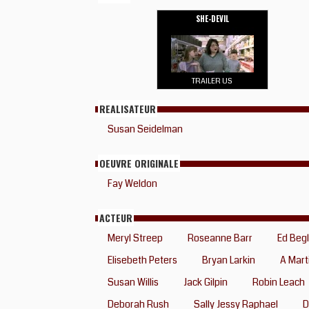
SHE-DEVIL
TRAILER US
REALISATEUR
Susan Seidelman
OEUVRE ORIGINALE
Fay Weldon
ACTEUR
Meryl Streep
Roseanne Barr
Ed Begl
Elisebeth Peters
Bryan Larkin
A Mart
Susan Willis
Jack Gilpin
Robin Leach
Deborah Rush
Sally Jessy Raphael
D