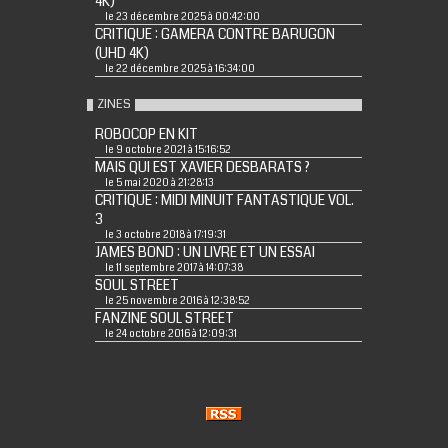
4K)
le 23 décembre 2025 à 00:42:00
CRITIQUE : GAMERA CONTRE BARUGON
(UHD 4K)
le 22 décembre 2025 à 16:34:00
ZINES
ROBOCOP EN KIT
le 9 octobre 2021 à 15:16:52
MAIS QUI EST XAVIER DESBARATS ?
le 5 mai 2020 à 21:28:13
CRITIQUE : MIDI MINUIT FANTASTIQUE VOL.
3
le 3 octobre 2018 à 17:19:31
JAMES BOND : UN LIVRE ET UN ESSAI
le 11 septembre 2017 à 14:07:38
SOUL STREET
le 25 novembre 2016 à 12:38:52
FANZINE SOUL STREET
le 24 octobre 2016 à 12:09:31