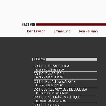
ACTEUR
Josh Lawson
Emma Lung
Ron Perlman
CINÉMA
CRITIQUE : BIZARROFILIA
le 21 juin 2026 à 15:36:00
CRITIQUE : KARUPPU
le 31 mai 2026 à 19:17:00
CRITIQUE : GALLOWWALKERS
le 1 mars 2026 à 19:57:00
CRITIQUE : LES VOYAGES DE GULLIVER
le 15 février 2026 à 23:28:00
CRITIQUE : LE CRÂNE MALÉFIQUE
le 1 février 2026 à 23:59:00
CRITIQUE : ARENA