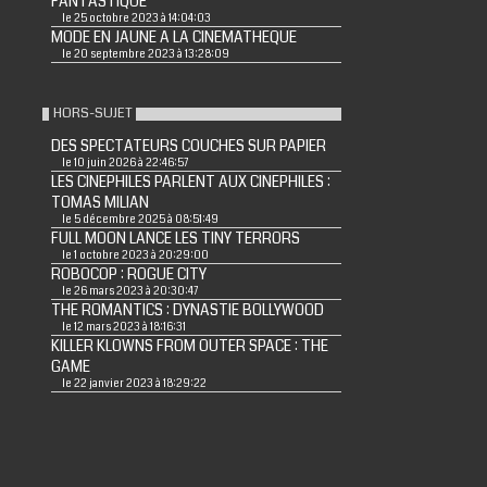
FANTASTIQUE
le 25 octobre 2023 à 14:04:03
MODE EN JAUNE A LA CINEMATHEQUE
le 20 septembre 2023 à 13:28:09
HORS-SUJET
DES SPECTATEURS COUCHES SUR PAPIER
le 10 juin 2026 à 22:46:57
LES CINEPHILES PARLENT AUX CINEPHILES :
TOMAS MILIAN
le 5 décembre 2025 à 08:51:49
FULL MOON LANCE LES TINY TERRORS
le 1 octobre 2023 à 20:29:00
ROBOCOP : ROGUE CITY
le 26 mars 2023 à 20:30:47
THE ROMANTICS : DYNASTIE BOLLYWOOD
le 12 mars 2023 à 18:16:31
KILLER KLOWNS FROM OUTER SPACE : THE
GAME
le 22 janvier 2023 à 18:29:22