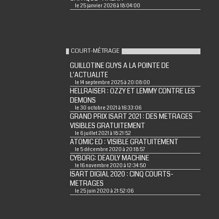
le 25 janvier 2026 à 18:04:00
COURT-MÉTRAGE
GUILLOTINE GUYS A LA POINTE DE
L'ACTUALITE
le 14 septembre 2025 à 20:08:00
HELLRAISER : OZZY ET LEMMY CONTRE LES
DEMONS
le 30 octobre 2021 à 16:33:06
GRAND PRIX ISART 2021 : DES METRAGES
VISIBLES GRATUITEMENT
le 6 juillet 2021 à 18:21:52
ATOMIC ED : VISIBLE GRATUITEMENT
le 5 décembre 2020 à 20:18:57
CYBORG: DEADLY MACHINE
le 16 novembre 2020 à 12:34:50
ISART DIGIAL 2020 : CINQ COURTS-
METRAGES
le 25 juin 2020 à 21:52:06