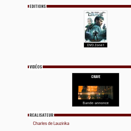
EDITIONS
DVD Zone 1
VIDÉOS
CRAVE
Bande-annonce
REALISATEUR
Charles de Lauzirika