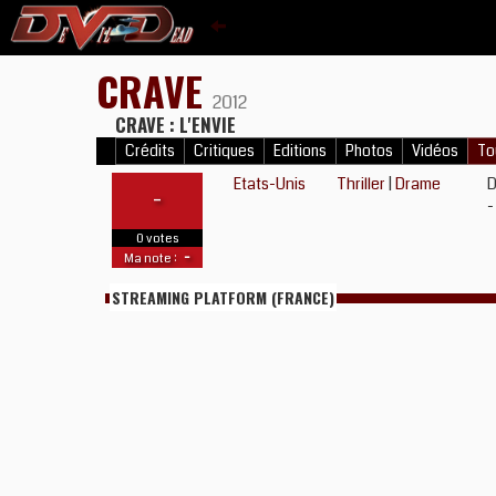
CRAVE
2012
CRAVE : L'ENVIE
Crédits
Critiques
Editions
Photos
Vidéos
To
Etats-Unis
Thriller
|
Drame
D
-
-
0 votes
-
Ma note :
STREAMING PLATFORM (FRANCE)