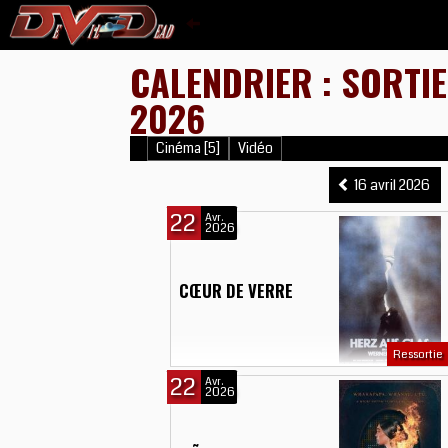
CALENDRIER : SORTIE
2026
Cinéma [5]
Vidéo
16 avril 2026
22
Avr.
2026
CŒUR DE VERRE
Ressortie
22
Avr.
2026