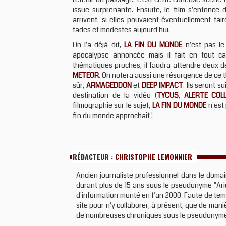
issue surprenante. Ensuite, le film s'enfonce
arrivent, si elles pouvaient éventuellement fai
fades et modestes aujourd'hui.
On l'a déjà dit,
LA FIN DU MONDE
n'est pas le
apocalypse annoncée mais il fait en tout ca
thématiques proches, il faudra attendre deux 
METEOR
. On notera aussi une résurgence de ce t
sûr,
ARMAGEDDON
et
DEEP IMPACT
. Ils seront s
destination de la vidéo (
TYCUS
,
ALERTE COLL
filmographie sur le sujet,
LA FIN DU MONDE
n'est 
fin du monde approchait !
RÉDACTEUR :
CHRISTOPHE LEMONNIER
Ancien journaliste professionnel dans le domai
durant plus de 15 ans sous le pseudonyme "Ario
d'information monté en l’an 2000. Faute de temps
site pour n'y collaborer, à présent, que de maniè
de nombreuses chroniques sous le pseudonym