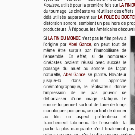
Poulsen
, utilisé pour la première fois sur
LA FIN 
du tournage. Le cinéaste va réutiliser des effet
déjà utilisés auparavant sur
LA FOLIE DU DOCT
distorsion sonore, semblent un peu hors de prop
producteurs. À l'époque, les Américains découvri
Si
LA FIN DU MONDE
n'est pas le film prévu à
l'origine par
Abel Gance
, on peut tout de
même être surpris par l'immobilisme de
l'ensemble. En effet, si de nombreux
cinéastes avaient réussi avec succès le
passage du muet au sonore de façon
naturelle,
Abel Gance
se plante. Novateur
jusque-là dans son approche
cinématographique, le réalisateur donne
l'impression de ne pas pouvoir se
débarrasser d'une image statique. Le
sonore lui permet surtout de faire de longs
monologues pompeux, ce qui finit de donner
au film un aspect prétentieux et
franchement laborieux. De l'ensemble, la
partie la plus marquante n'est finalement pas
retenir un passage, c'est cette curieuse scène 