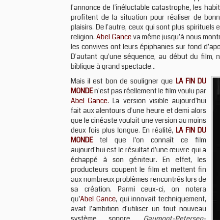
l'annonce de l'inéluctable catastrophe, les habi
profitent de la situation pour réaliser de bon
plaisirs. De l'autre, ceux qui sont plus spirituel
religion.
Abel Gance
va même jusqu'à nous montrer
les convives ont leurs épiphanies sur fond d'apo
D'autant qu'une séquence, au début du film,
biblique à grand spectacle...
Mais il est bon de souligner que
LA FIN DU
MONDE
n'est pas réellement le film voulu par
Abel Gance
. La version visible aujourd'hui
fait aux alentours d'une heure et demi alors
que le cinéaste voulait une version au moins
deux fois plus longue. En réalité,
LA FIN DU
MONDE
tel que l'on connaît ce film
aujourd'hui est le résultat d'une œuvre qui a
échappé à son géniteur. En effet, les
producteurs coupent le film et mettent fin
aux nombreux problèmes rencontrés lors de
sa création. Parmi ceux-ci, on notera
qu'
Abel Gance
, qui innovait techniquement,
avait l'ambition d'utiliser un tout nouveau
système sonore,
Gaumont-Petersen-