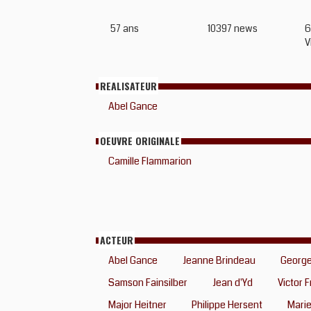
57 ans
10397 news
6
V
REALISATEUR
Abel Gance
OEUVRE ORIGINALE
Camille Flammarion
ACTEUR
Abel Gance
Jeanne Brindeau
George
Samson Fainsilber
Jean d'Yd
Victor 
Major Heitner
Philippe Hersent
Marie