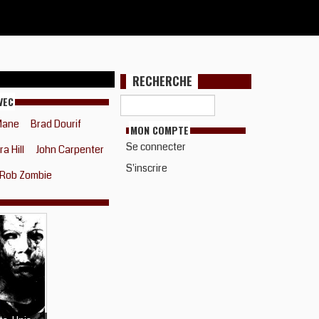
RECHERCHE
VEC
Mane
Brad Dourif
MON COMPTE
Se connecter
a Hill
John Carpenter
S'inscrire
Rob Zombie