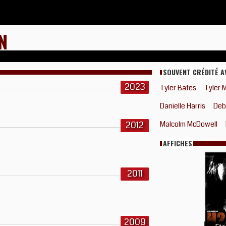
N
SOUVENT CRÉDITÉ A
2023
Tyler Bates
Tyler 
Danielle Harris
Debr
2012
Malcolm McDowell
AFFICHES
2011
2009