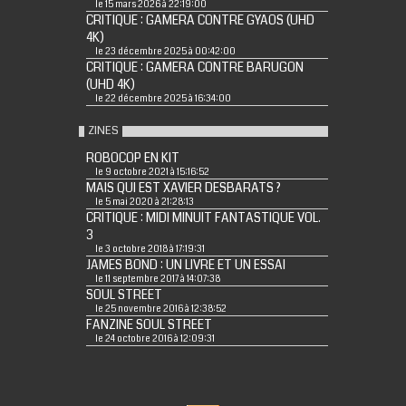
le 15 mars 2026 à 22:19:00
CRITIQUE : GAMERA CONTRE GYAOS (UHD
4K)
le 23 décembre 2025 à 00:42:00
CRITIQUE : GAMERA CONTRE BARUGON
(UHD 4K)
le 22 décembre 2025 à 16:34:00
ZINES
ROBOCOP EN KIT
le 9 octobre 2021 à 15:16:52
MAIS QUI EST XAVIER DESBARATS ?
le 5 mai 2020 à 21:28:13
CRITIQUE : MIDI MINUIT FANTASTIQUE VOL.
3
le 3 octobre 2018 à 17:19:31
JAMES BOND : UN LIVRE ET UN ESSAI
le 11 septembre 2017 à 14:07:38
SOUL STREET
le 25 novembre 2016 à 12:38:52
FANZINE SOUL STREET
le 24 octobre 2016 à 12:09:31