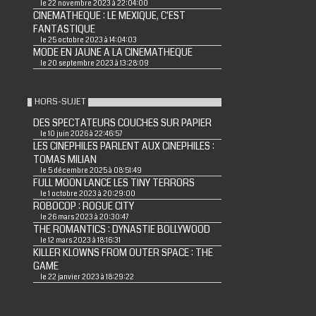
le 22 novembre 2023 à 22:04:00
CINEMATHEQUE : LE MEXIQUE, C'EST
FANTASTIQUE
le 25 octobre 2023 à 14:04:03
MODE EN JAUNE A LA CINEMATHEQUE
le 20 septembre 2023 à 13:28:09
HORS-SUJET
DES SPECTATEURS COUCHES SUR PAPIER
le 10 juin 2026 à 22:46:57
LES CINEPHILES PARLENT AUX CINEPHILES :
TOMAS MILIAN
le 5 décembre 2025 à 08:51:49
FULL MOON LANCE LES TINY TERRORS
le 1 octobre 2023 à 20:29:00
ROBOCOP : ROGUE CITY
le 26 mars 2023 à 20:30:47
THE ROMANTICS : DYNASTIE BOLLYWOOD
le 12 mars 2023 à 18:16:31
KILLER KLOWNS FROM OUTER SPACE : THE
GAME
le 22 janvier 2023 à 18:29:22