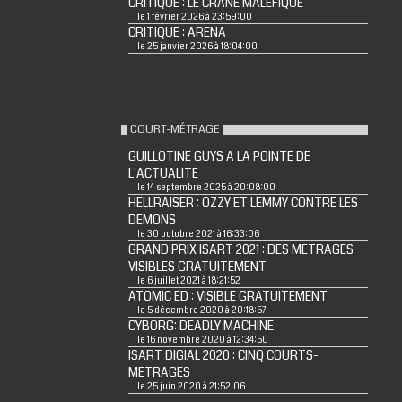
CRITIQUE : LE CRÂNE MALÉFIQUE
le 1 février 2026 à 23:59:00
CRITIQUE : ARENA
le 25 janvier 2026 à 18:04:00
COURT-MÉTRAGE
GUILLOTINE GUYS A LA POINTE DE
L'ACTUALITE
le 14 septembre 2025 à 20:08:00
HELLRAISER : OZZY ET LEMMY CONTRE LES
DEMONS
le 30 octobre 2021 à 16:33:06
GRAND PRIX ISART 2021 : DES METRAGES
VISIBLES GRATUITEMENT
le 6 juillet 2021 à 18:21:52
ATOMIC ED : VISIBLE GRATUITEMENT
le 5 décembre 2020 à 20:18:57
CYBORG: DEADLY MACHINE
le 16 novembre 2020 à 12:34:50
ISART DIGIAL 2020 : CINQ COURTS-
METRAGES
le 25 juin 2020 à 21:52:06