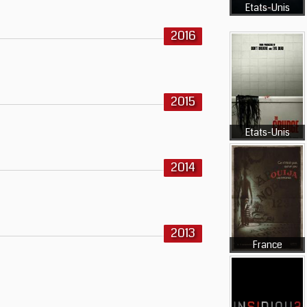
Etats-Unis
2016
2015
Etats-Unis
2014
2013
France