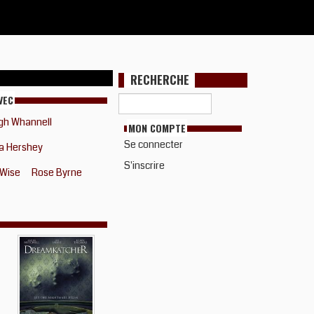
RECHERCHE
VEC
igh Whannell
MON COMPTE
Se connecter
a Hershey
S'inscrire
 Wise
Rose Byrne