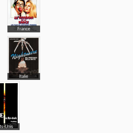
France
Italie
ts-Unis