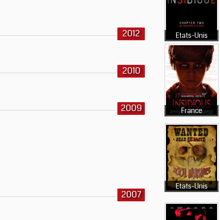
2012
Etats-Unis
2010
2009
France
Etats-Unis
2007