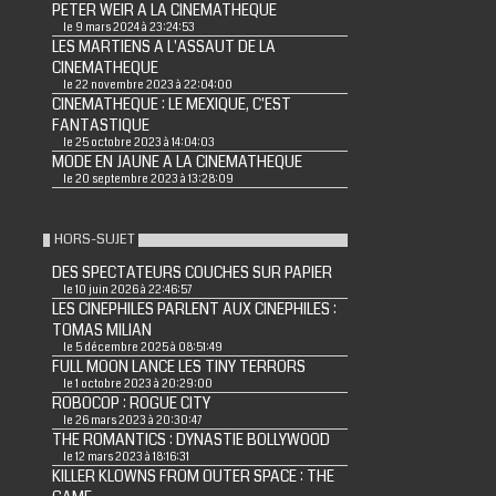
PETER WEIR A LA CINEMATHEQUE
le 9 mars 2024 à 23:24:53
LES MARTIENS A L'ASSAUT DE LA
CINEMATHEQUE
le 22 novembre 2023 à 22:04:00
CINEMATHEQUE : LE MEXIQUE, C'EST
FANTASTIQUE
le 25 octobre 2023 à 14:04:03
MODE EN JAUNE A LA CINEMATHEQUE
le 20 septembre 2023 à 13:28:09
HORS-SUJET
DES SPECTATEURS COUCHES SUR PAPIER
le 10 juin 2026 à 22:46:57
LES CINEPHILES PARLENT AUX CINEPHILES :
TOMAS MILIAN
le 5 décembre 2025 à 08:51:49
FULL MOON LANCE LES TINY TERRORS
le 1 octobre 2023 à 20:29:00
ROBOCOP : ROGUE CITY
le 26 mars 2023 à 20:30:47
THE ROMANTICS : DYNASTIE BOLLYWOOD
le 12 mars 2023 à 18:16:31
KILLER KLOWNS FROM OUTER SPACE : THE