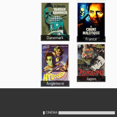
Danemark
France
Japon
Angleterre
CINÉMA