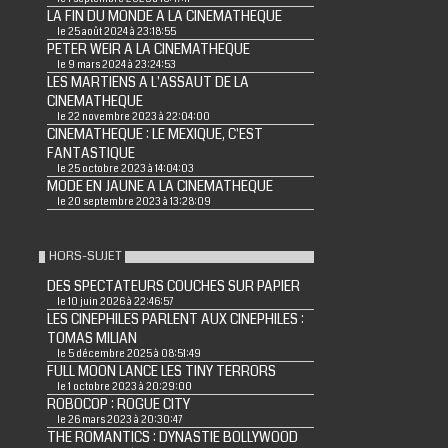
LA FIN DU MONDE A LA CINEMATHEQUE
le 25 août 2024 à 23:18:55
PETER WEIR A LA CINEMATHEQUE
le 9 mars 2024 à 23:24:53
LES MARTIENS A L'ASSAUT DE LA
CINEMATHEQUE
le 22 novembre 2023 à 22:04:00
CINEMATHEQUE : LE MEXIQUE, C'EST
FANTASTIQUE
le 25 octobre 2023 à 14:04:03
MODE EN JAUNE A LA CINEMATHEQUE
le 20 septembre 2023 à 13:28:09
HORS-SUJET
DES SPECTATEURS COUCHES SUR PAPIER
le 10 juin 2026 à 22:46:57
LES CINEPHILES PARLENT AUX CINEPHILES :
TOMAS MILIAN
le 5 décembre 2025 à 08:51:49
FULL MOON LANCE LES TINY TERRORS
le 1 octobre 2023 à 20:29:00
ROBOCOP : ROGUE CITY
le 26 mars 2023 à 20:30:47
THE ROMANTICS : DYNASTIE BOLLYWOOD