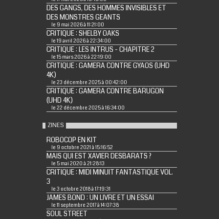
DES GANGS, DES HOMMES INVISIBLES ET
DES MONSTRES GEANTS
le 9 mai 2026 à 11:21:00
CRITIQUE : SHELBY OAKS
le 19 avril 2026 à 22:34:00
CRITIQUE : LES INTRUS - CHAPITRE 2
le 15 mars 2026 à 22:19:00
CRITIQUE : GAMERA CONTRE GYAOS (UHD
4K)
le 23 décembre 2025 à 00:42:00
CRITIQUE : GAMERA CONTRE BARUGON
(UHD 4K)
le 22 décembre 2025 à 16:34:00
ZINES
ROBOCOP EN KIT
le 9 octobre 2021 à 15:16:52
MAIS QUI EST XAVIER DESBARATS ?
le 5 mai 2020 à 21:28:13
CRITIQUE : MIDI MINUIT FANTASTIQUE VOL.
3
le 3 octobre 2018 à 17:19:31
JAMES BOND : UN LIVRE ET UN ESSAI
le 11 septembre 2017 à 14:07:38
SOUL STREET