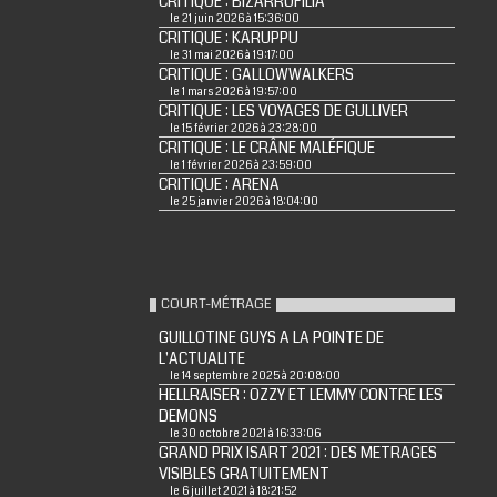
CRITIQUE : BIZARROFILIA
le 21 juin 2026 à 15:36:00
CRITIQUE : KARUPPU
le 31 mai 2026 à 19:17:00
CRITIQUE : GALLOWWALKERS
le 1 mars 2026 à 19:57:00
CRITIQUE : LES VOYAGES DE GULLIVER
le 15 février 2026 à 23:28:00
CRITIQUE : LE CRÂNE MALÉFIQUE
le 1 février 2026 à 23:59:00
CRITIQUE : ARENA
le 25 janvier 2026 à 18:04:00
COURT-MÉTRAGE
GUILLOTINE GUYS A LA POINTE DE
L'ACTUALITE
le 14 septembre 2025 à 20:08:00
HELLRAISER : OZZY ET LEMMY CONTRE LES
DEMONS
le 30 octobre 2021 à 16:33:06
GRAND PRIX ISART 2021 : DES METRAGES
VISIBLES GRATUITEMENT
le 6 juillet 2021 à 18:21:52