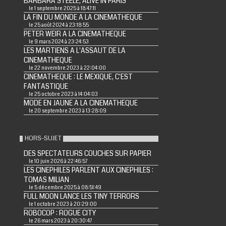
BARBARA STEELE, ALIVE IN PARIS
le 1 septembre 2025 à 18:47:11
LA FIN DU MONDE A LA CINEMATHEQUE
le 25 août 2024 à 23:18:55
PETER WEIR A LA CINEMATHEQUE
le 9 mars 2024 à 23:24:53
LES MARTIENS A L'ASSAUT DE LA
CINEMATHEQUE
le 22 novembre 2023 à 22:04:00
CINEMATHEQUE : LE MEXIQUE, C'EST
FANTASTIQUE
le 25 octobre 2023 à 14:04:03
MODE EN JAUNE A LA CINEMATHEQUE
le 20 septembre 2023 à 13:28:09
HORS-SUJET
DES SPECTATEURS COUCHES SUR PAPIER
le 10 juin 2026 à 22:46:57
LES CINEPHILES PARLENT AUX CINEPHILES :
TOMAS MILIAN
le 5 décembre 2025 à 08:51:49
FULL MOON LANCE LES TINY TERRORS
le 1 octobre 2023 à 20:29:00
ROBOCOP : ROGUE CITY
le 26 mars 2023 à 20:30:47