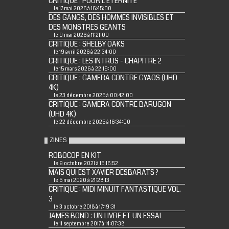
CRITIQUE : POUR L'ÉTERNITÉ
le 17 mai 2026 à 16:45:00
DES GANGS, DES HOMMES INVISIBLES ET
DES MONSTRES GEANTS
le 9 mai 2026 à 11:21:00
CRITIQUE : SHELBY OAKS
le 19 avril 2026 à 22:34:00
CRITIQUE : LES INTRUS - CHAPITRE 2
le 15 mars 2026 à 22:19:00
CRITIQUE : GAMERA CONTRE GYAOS (UHD
4K)
le 23 décembre 2025 à 00:42:00
CRITIQUE : GAMERA CONTRE BARUGON
(UHD 4K)
le 22 décembre 2025 à 16:34:00
ZINES
ROBOCOP EN KIT
le 9 octobre 2021 à 15:16:52
MAIS QUI EST XAVIER DESBARATS ?
le 5 mai 2020 à 21:28:13
CRITIQUE : MIDI MINUIT FANTASTIQUE VOL.
3
le 3 octobre 2018 à 17:19:31
JAMES BOND : UN LIVRE ET UN ESSAI
le 11 septembre 2017 à 14:07:38