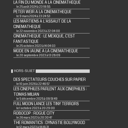
LA FIN DU MONDE A LA CINEMATHEQUE
le 25 août 2024 à 23:18:55
PETER WEIR A LA CINEMATHEQUE
le 9 mars 2024 à 23:24:53
LES MARTIENS A L'ASSAUT DE LA
CINEMATHEQUE
le 22 novembre 2023 à 22:04:00
CINEMATHEQUE : LE MEXIQUE, C'EST
FANTASTIQUE
le 25 octobre 2023 à 14:04:03
MODE EN JAUNE A LA CINEMATHEQUE
le 20 septembre 2023 à 13:28:09
HORS-SUJET
DES SPECTATEURS COUCHES SUR PAPIER
le 10 juin 2026 à 22:46:57
LES CINEPHILES PARLENT AUX CINEPHILES :
TOMAS MILIAN
le 5 décembre 2025 à 08:51:49
FULL MOON LANCE LES TINY TERRORS
le 1 octobre 2023 à 20:29:00
ROBOCOP : ROGUE CITY
le 26 mars 2023 à 20:30:47
THE ROMANTICS : DYNASTIE BOLLYWOOD
le 12 mars 2023 à 18:16:31