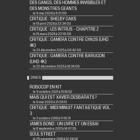
DES GANGS, DES HOMMES INVISIBLES ET
DES MONSTRES GEANTS
le 9 mai 2026 à 11:21:00
CRITIQUE : SHELBY OAKS
le 19 avril 2026 à 22:34:00
CRITIQUE : LES INTRUS - CHAPITRE 2
le 15 mars 2026 à 22:19:00
CRITIQUE : GAMERA CONTRE GYAOS (UHD
4K)
le 23 décembre 2025 à 00:42:00
CRITIQUE : GAMERA CONTRE BARUGON
(UHD 4K)
le 22 décembre 2025 à 16:34:00
ZINES
ROBOCOP EN KIT
le 9 octobre 2021 à 15:16:52
MAIS QUI EST XAVIER DESBARATS ?
le 5 mai 2020 à 21:28:13
CRITIQUE : MIDI MINUIT FANTASTIQUE VOL.
3
le 3 octobre 2018 à 17:19:31
JAMES BOND : UN LIVRE ET UN ESSAI
le 11 septembre 2017 à 14:07:38
SOUL STREET
le 25 novembre 2016 à 12:38:52