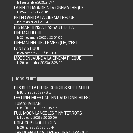
le 1 septembre 2025 à 18:47:11
LA FIN DU MONDE A LA CINEMATHEQUE
le 25 août 2024 à 23:18:55
PETER WEIR A LA CINEMATHEQUE
le 9 mars 2024 à 23:24:53
LES MARTIENS A L'ASSAUT DE LA
CINEMATHEQUE
le 22 novembre 2023 à 22:04:00
CINEMATHEQUE : LE MEXIQUE, C'EST
FANTASTIQUE
le 25 octobre 2023 à 14:04:03
MODE EN JAUNE A LA CINEMATHEQUE
le 20 septembre 2023 à 13:28:09
HORS-SUJET
DES SPECTATEURS COUCHES SUR PAPIER
le 10 juin 2026 à 22:46:57
LES CINEPHILES PARLENT AUX CINEPHILES :
TOMAS MILIAN
le 5 décembre 2025 à 08:51:49
FULL MOON LANCE LES TINY TERRORS
le 1 octobre 2023 à 20:29:00
ROBOCOP : ROGUE CITY
le 26 mars 2023 à 20:30:47
THE ROMANTICS : DYNASTIE BOLLYWOOD