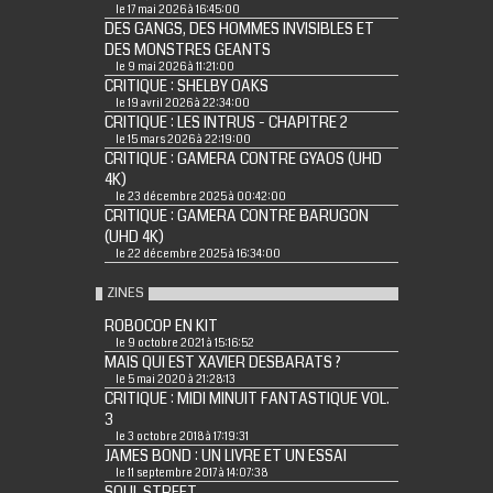
le 17 mai 2026 à 16:45:00
DES GANGS, DES HOMMES INVISIBLES ET
DES MONSTRES GEANTS
le 9 mai 2026 à 11:21:00
CRITIQUE : SHELBY OAKS
le 19 avril 2026 à 22:34:00
CRITIQUE : LES INTRUS - CHAPITRE 2
le 15 mars 2026 à 22:19:00
CRITIQUE : GAMERA CONTRE GYAOS (UHD
4K)
le 23 décembre 2025 à 00:42:00
CRITIQUE : GAMERA CONTRE BARUGON
(UHD 4K)
le 22 décembre 2025 à 16:34:00
ZINES
ROBOCOP EN KIT
le 9 octobre 2021 à 15:16:52
MAIS QUI EST XAVIER DESBARATS ?
le 5 mai 2020 à 21:28:13
CRITIQUE : MIDI MINUIT FANTASTIQUE VOL.
3
le 3 octobre 2018 à 17:19:31
JAMES BOND : UN LIVRE ET UN ESSAI
le 11 septembre 2017 à 14:07:38
SOUL STREET