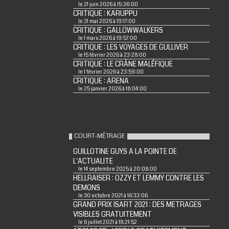
le 21 juin 2026 à 15:36:00
CRITIQUE : KARUPPU
le 31 mai 2026 à 19:17:00
CRITIQUE : GALLOWWALKERS
le 1 mars 2026 à 19:57:00
CRITIQUE : LES VOYAGES DE GULLIVER
le 15 février 2026 à 23:28:00
CRITIQUE : LE CRÂNE MALÉFIQUE
le 1 février 2026 à 23:59:00
CRITIQUE : ARENA
le 25 janvier 2026 à 18:04:00
COURT-MÉTRAGE
GUILLOTINE GUYS A LA POINTE DE
L'ACTUALITE
le 14 septembre 2025 à 20:08:00
HELLRAISER : OZZY ET LEMMY CONTRE LES
DEMONS
le 30 octobre 2021 à 16:33:06
GRAND PRIX ISART 2021 : DES METRAGES
VISIBLES GRATUITEMENT
le 6 juillet 2021 à 18:21:52