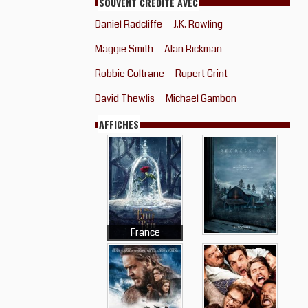
SOUVENT CRÉDITÉ AVEC
Daniel Radcliffe
J.K. Rowling
Maggie Smith
Alan Rickman
Robbie Coltrane
Rupert Grint
David Thewlis
Michael Gambon
AFFICHES
France