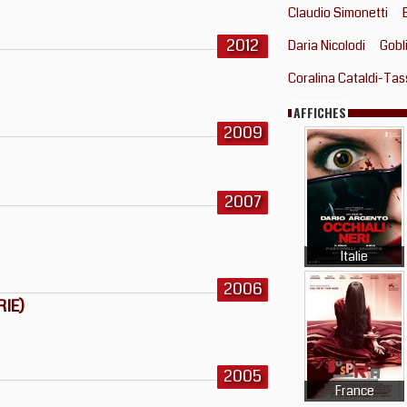
Claudio Simonetti
2012
Daria Nicolodi
Gobl
Coralina Cataldi-Tas
AFFICHES
2009
2007
Italie
2006
RIE)
2005
France