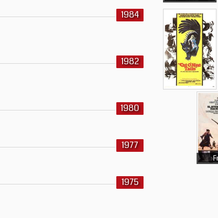
1984
1982
1980
1977
F
1975