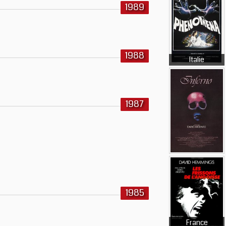
1989
1988
Italie
1987
1985
France