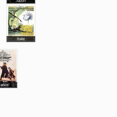
Japon
Italie
rance