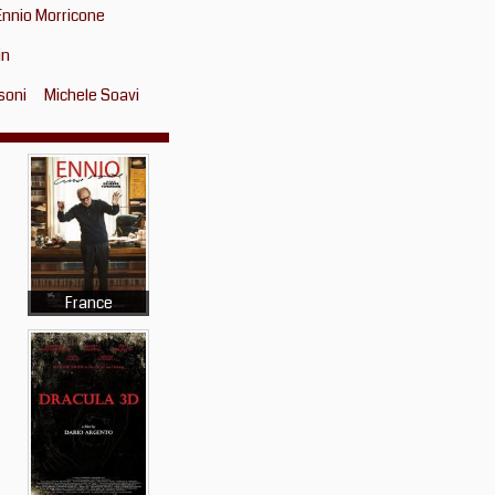
Ennio Morricone
in
soni
Michele Soavi
France