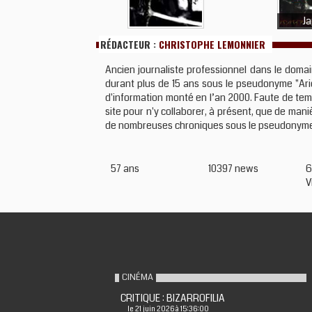
J
RÉDACTEUR :
CHRISTOPHE LEMONNIER
Ancien journaliste professionnel dans le domai
durant plus de 15 ans sous le pseudonyme "Ario
d'information monté en l’an 2000. Faute de temps
site pour n'y collaborer, à présent, que de maniè
de nombreuses chroniques sous le pseudonym
57 ans
10397 news
6
V
CINÉMA
CRITIQUE : BIZARROFILIA
le 21 juin 2026 à 15:36:00