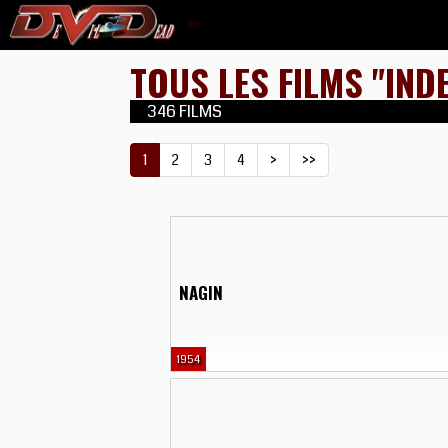
TOUS LES FILMS "IND
346 FILMS
1
2
3
4
>
>>
NAGIN
1954