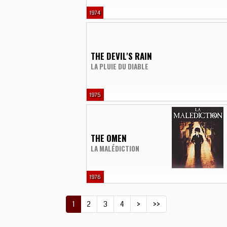
1974
THE DEVIL'S RAIN
LA PLUIE DU DIABLE
1975
THE OMEN
LA MALÉDICTION
1976
1
2
3
4
>
>>