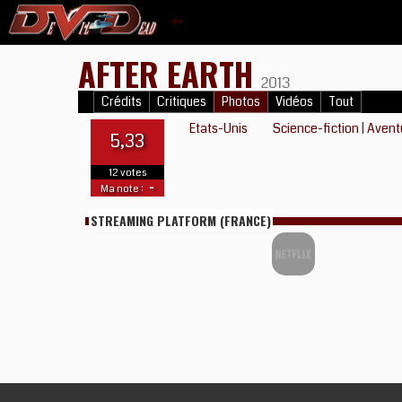
AFTER EARTH
2013
Crédits
Critiques
Photos
Vidéos
Tout
Etats-Unis
Science-fiction
|
Avent
5,33
12 votes
-
Ma note :
STREAMING PLATFORM (FRANCE)