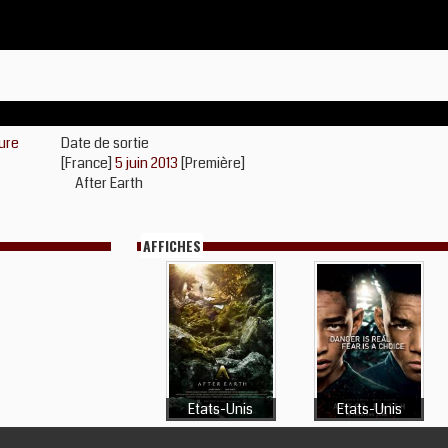
ure
Date de sortie
[France]
5 juin 2013
[Première]
After Earth
AFFICHES
Etats-Unis
Etats-Unis